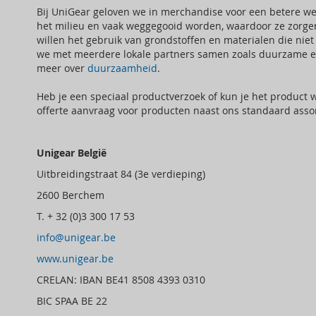
Bij UniGear geloven we in merchandise voor een betere wer
het milieu en vaak weggegooid worden, waardoor ze zorge
willen het gebruik van grondstoffen en materialen die ni
we met meerdere lokale partners samen zoals duurzame en
meer over
duurzaamheid
.
Heb je een speciaal productverzoek of kun je het product
offerte aanvraag voor producten naast ons standaard asso
Unigear België
Uitbreidingstraat 84 (3e verdieping)
2600 Berchem
T. + 32 (0)3 300 17 53
info@unigear.be
www.unigear.be
CRELAN: IBAN BE41 8508 4393 0310
BIC SPAA BE 22