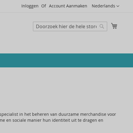
Taal
Inloggen
Account Aanmaken
Nederlands
Mijn wi
Zoeken
Zoeken
specialist in het beheren van duurzame merchandise voor
e en sociale manier hun identiteit uit te dragen en