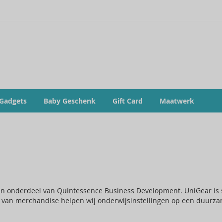
 Gadgets
Baby Geschenk
Gift Card
Maatwerk
en onderdeel van Quintessence Business Development. UniGear is 
 van merchandise helpen wij onderwijsinstellingen op een duurzam