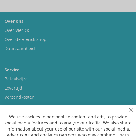
Over ons
Over Vlerick
Over de Vlerick shop
Duurzaamheid
Service
Betaalwijze
Levertijd
Verzendkosten
Ruilen & retourneren
Sl
We use cookies to personalise content and ads, to provide
social media features and to analyse our traffic. We also share
Vragen
information about your use of our site with our social media,
Veelgestelde vragen
advertising and analytics partners who may combine it with