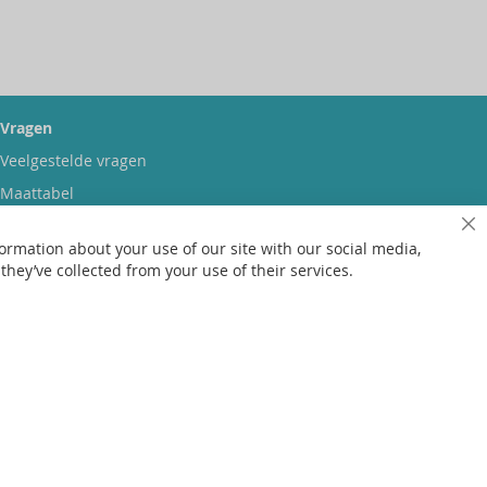
Vragen
Veelgestelde vragen
Maattabel
Maatwerk
Sl
ormation about your use of our site with our social media,
Contact
hey’ve collected from your use of their services.