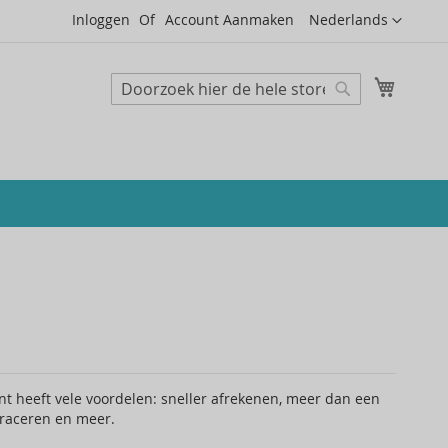
Taal
Inloggen
Account Aanmaken
Nederlands
Mijn wi
Zoeken
Zoeken
 heeft vele voordelen: sneller afrekenen, meer dan een
traceren en meer.