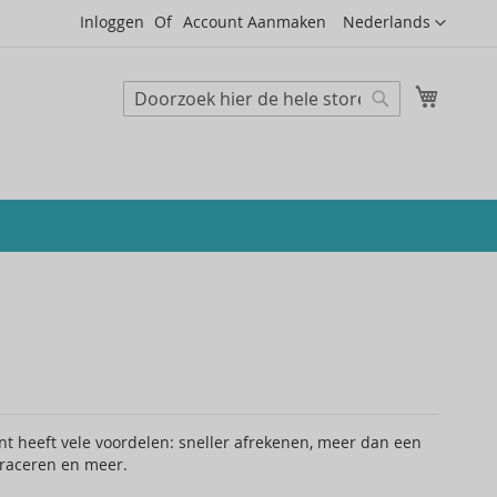
Taal
Inloggen
Account Aanmaken
Nederlands
Mijn wi
Zoeken
Zoeken
 heeft vele voordelen: sneller afrekenen, meer dan een
traceren en meer.