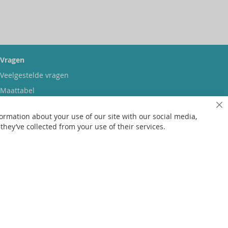
Vragen
Veelgestelde vragen
Maattabel
Maatwerk
Sl
ormation about your use of our site with our social media,
Contact
hey’ve collected from your use of their services.