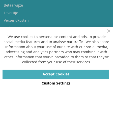
Betaalwijze
Levertijd
Verzendkosten
Ruilen & retourneren
Sl
We use cookies to personalise content and ads, to provide
social media features and to analyse our traffic. We also share
Vragen
information about your use of our site with our social media,
Veelgestelde vragen
advertising and analytics partners who may combine it with
other information that you’ve provided to them or that they’ve
Maattabel
collected from your use of their services.
Maatwerk
Contact
Accept Cookies
Custom Settings
Copyright © 2022 - 2026 UniGear. All rights reserved.