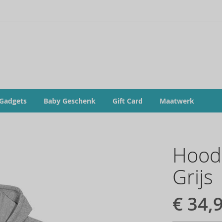
 Gadgets
Baby Geschenk
Gift Card
Maatwerk
Hoode
Grijs
€ 34,