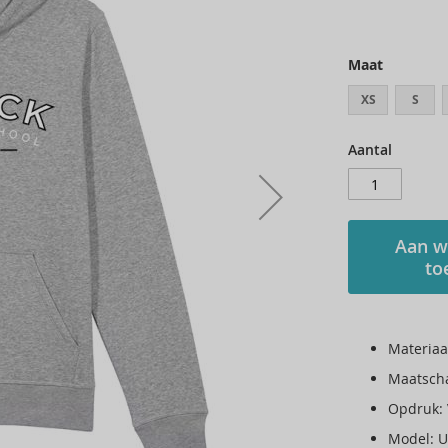
Maat
XS
S
Aantal
Aan w
to
Materiaa
Maatscha
Opdruk: 
Model: U