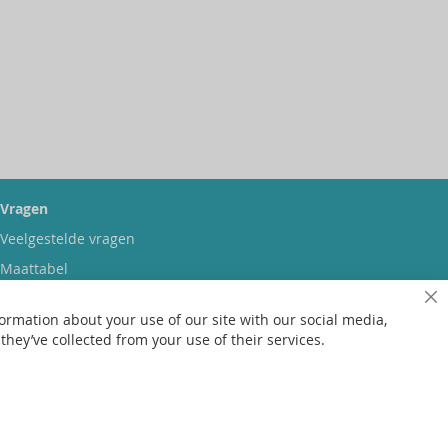
Vragen
Veelgestelde vragen
Maattabel
Maatwerk
Sl
ormation about your use of our site with our social media,
Contact
hey’ve collected from your use of their services.