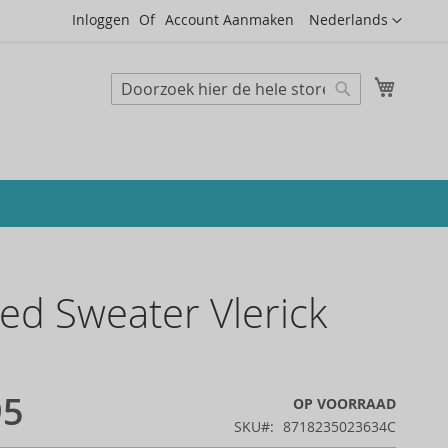
Taal
Inloggen
Account Aanmaken
Nederlands
Mijn wi
Zoeken
Zoeken
d Sweater Vlerick
95
OP VOORRAAD
SKU
8718235023634C