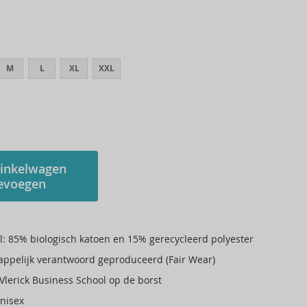
M
L
XL
XXL
inkelwagen
evoegen
l: 85% biologisch katoen en 15% gerecycleerd polyester
ppelijk verantwoord geproduceerd (Fair Wear)
Vlerick Business School op de borst
nisex