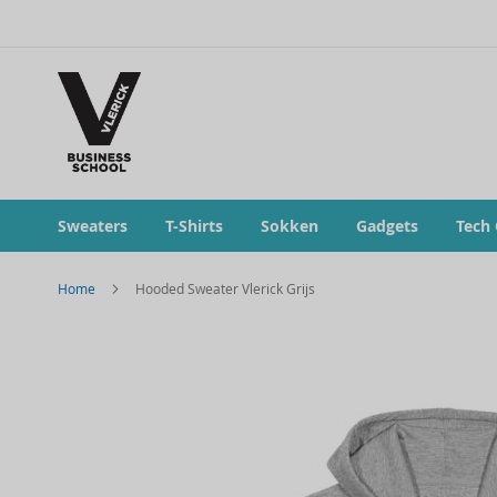
Sweaters
T-Shirts
Sokken
Gadgets
Tech
Home
Hooded Sweater Vlerick Grijs
Skip
to
the
end
of
the
images
gallery